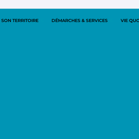
 SON TERRITOIRE
DÉMARCHES & SERVICES
VIE QU