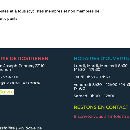
à toutes et à tous (cyclistes membres et non membres de
ticipants.
IRIE DE ROSTRENEN
HORAIRES D’OUVERTU
e Joseph Pennec, 22110
Lundi, Mardi, Mercredi 8h30 
trenen
14h30 – 17h30
6 57 42 00
Jeudi 8h30 – 12h30
oyez-nous un email
Vendredi 8h30 – 12h00 / 14h3
17h00
Suivre
Samedi 9h00 – 12h00
RESTONS EN CONTACT
Inscrivez-vous à l'infolettre
sibilité
|
Politique de