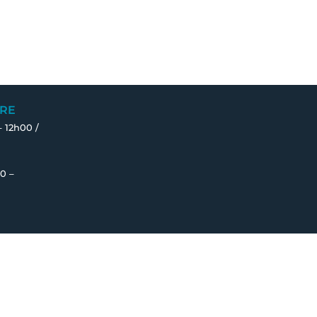
RE
– 12h00 /
0 –
Fait avec ♡ en Bretagne par
Breizh tandem