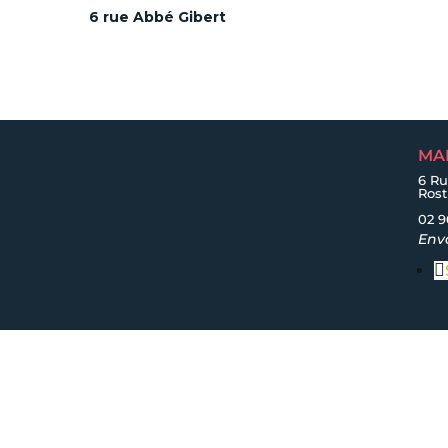
6 rue Abbé Gibert
MA
6 Ru
Ros
02 9
Env
Accueil
|
Plan du site
|
Mentions légales
|
Acces
confidentialité