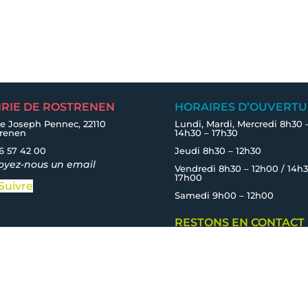
IRIE DE ROSTRENEN
HORAIRES D’OUVERTU
e Joseph Pennec, 22110
Lundi, Mardi, Mercredi 8h30 
trenen
14h30 – 17h30
6 57 42 00
Jeudi 8h30 – 12h30
oyez-nous un email
Vendredi 8h30 – 12h00 / 14h3
17h00
Suivre
Samedi 9h00 – 12h00
RESTONS EN CONTACT
Inscrivez-vous à l'infolettre
sibilité
|
Politique de