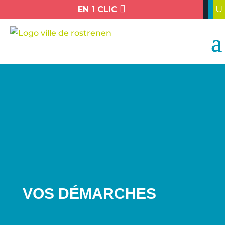

U
EN 1 CLIC
VOS DÉMARCHES