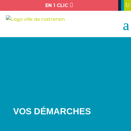

U
EN 1 CLIC
VOS DÉMARCHES