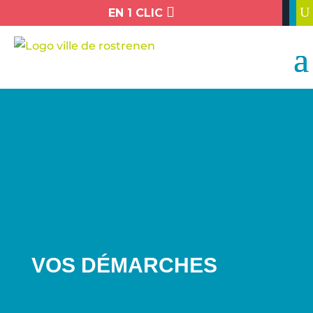

U
EN 1 CLIC
VOS DÉMARCHES