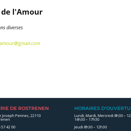
 de l'Amour
ons diverses
elamour@gmail.com
IRIE DE ROSTRENEN
HORAIRES D’OUVERTU
e Joseph Pennec, 22110
Lundi, Mardi, Mercredi 8h30 – 12
renen
14h30 – 17h30
 57 42 00
Jeudi 8h30 – 12h30