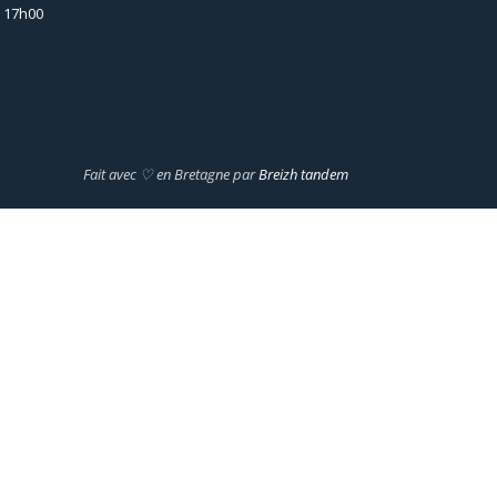
– 17h00
i
Fait avec ♡ en Bretagne par
Breizh tandem