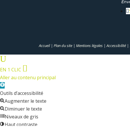
Env
Accueil
|
Plan du site
|
Mentions légales
|
Accessibilité
|
U

EN 1 CLIC
Aller au contenu principal
Ouvrir
la
Outils d’accessibilité
barre
Augmenter le texte
d’outils
Diminuer le texte
Niveaux de gris
Haut contraste