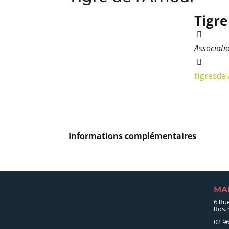
Tigre
Associati
tigresd
Informations complémentaires
MA
6 Ru
Rost
02 96