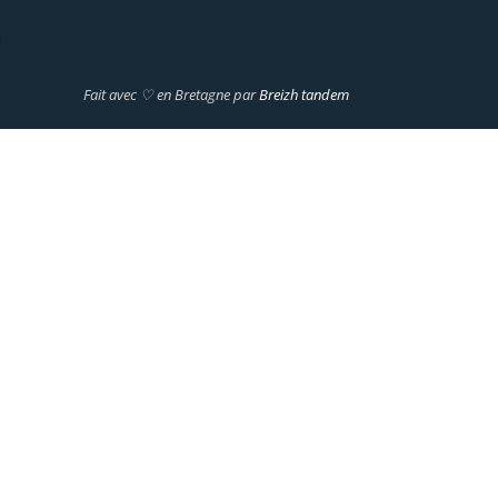
i
Fait avec ♡ en Bretagne par
Breizh tandem