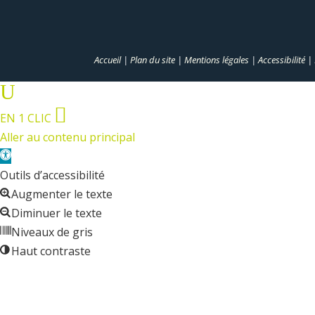
Accueil
|
Plan du site
|
Mentions légales
|
Accessibilité
|
U

EN 1 CLIC
Aller au contenu principal
Ouvrir
la
Outils d’accessibilité
barre
Augmenter le texte
d’outils
Diminuer le texte
Niveaux de gris
Haut contraste
Contraste négatif
Arrière-plan clair
Liens soulignés