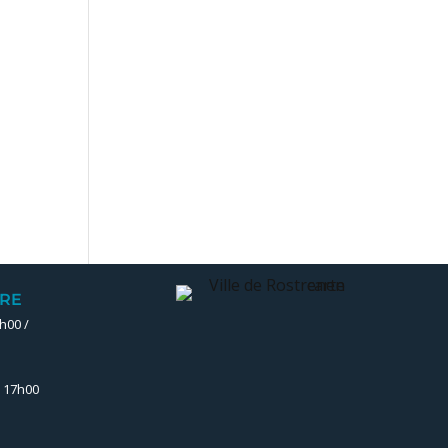
RE
h00 /
– 17h00