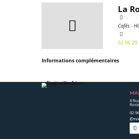
La Ro
Cafés - H
02 96 29
Informations complémentaires
MA
6 Ru
Rost
02 96
Env