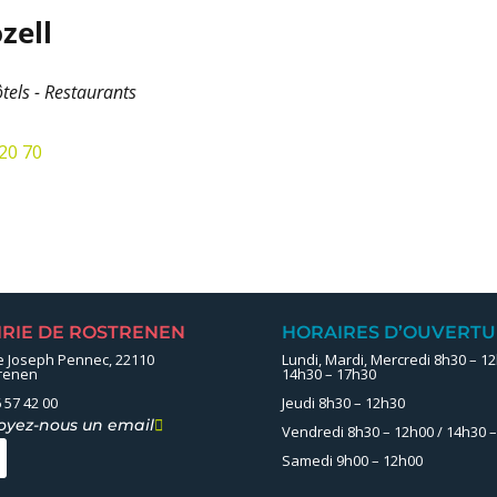
zell
ôtels - Restaurants
 20 70
IRIE DE ROSTRENEN
HORAIRES D’OUVERTU
e Joseph Pennec, 22110
Lundi, Mardi, Mercredi 8h30 – 12
renen
14h30 – 17h30
 57 42 00
Jeudi 8h30 – 12h30
oyez-nous un email

Vendredi 8h30 – 12h00 / 14h30 
Samedi 9h00 – 12h00