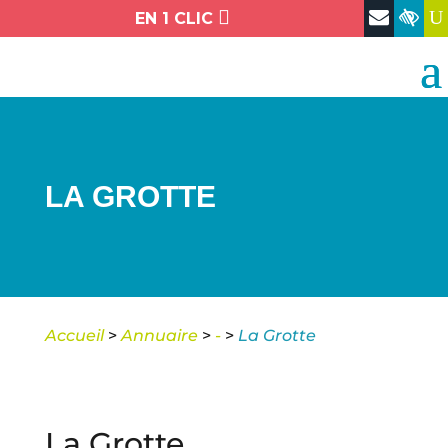

U
EN 1 CLIC
LA GROTTE
Accueil
>
Annuaire
>
-
>
La Grotte
La Grotte