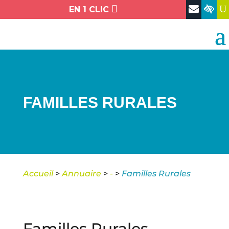

U
EN 1 CLIC
FAMILLES RURALES
Accueil
>
Annuaire
>
-
>
Familles Rurales
Familles Rurales