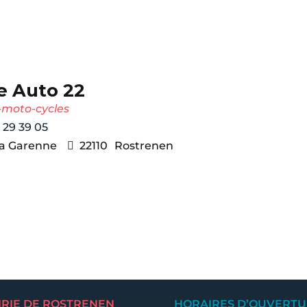
e Auto 22
-moto-cycles
 29 39 05
La Garenne
22110
Rostrenen
IRIE DE ROSTRENEN
HORAIRES D’OUVERTU