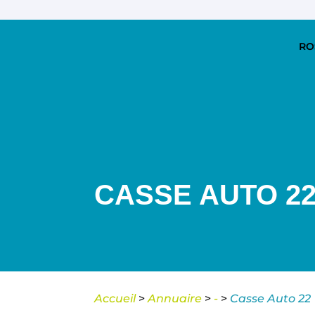
RO
CASSE AUTO 2
Accueil
>
Annuaire
>
-
>
Casse Auto 22