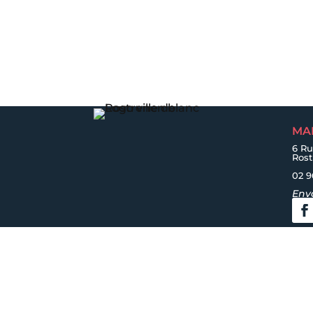
MA
6 Ru
Ros
02 9
Env
Accueil
|
Plan du site
|
Mentions légales
|
Acces