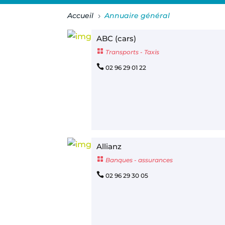
Accueil
Annuaire général
5
ABC (cars)

Transports - Taxis

02 96 29 01 22
Allianz

Banques - assurances

02 96 29 30 05