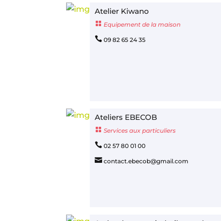
Atelier Kiwano

Equipement de la maison

09 82 65 24 35
Ateliers EBECOB

Services aux particuliers

02 57 80 01 00

contact.ebecob@gmail.com