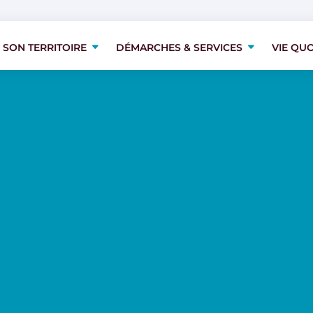
 SON TERRITOIRE
DÉMARCHES & SERVICES
VIE QU
 SON TERRITOIRE
DÉMARCHES & SERVICES
VIE QU