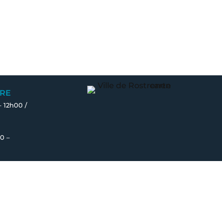
RE
– 12h00 /
0 –
Fait avec ♡ en Bretagne par
Breizh tandem