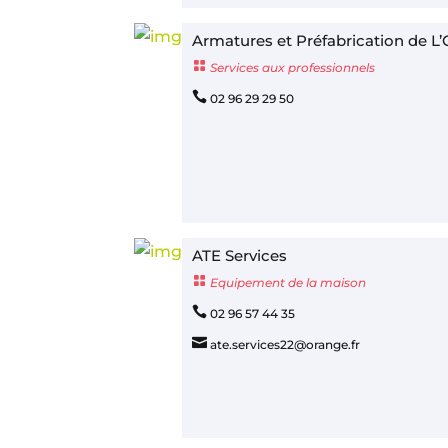
Armatures et Préfabrication de L

Services aux professionnels

02 96 29 29 50
ATE Services

Equipement de la maison

02 96 57 44 35

ate.services22@orange.fr