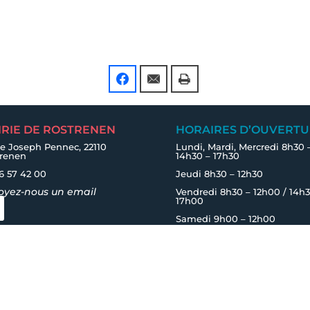
IRIE DE ROSTRENEN
HORAIRES D’OUVERTU
e Joseph Pennec, 22110
Lundi, Mardi, Mercredi 8h30 
trenen
14h30 – 17h30
6 57 42 00
Jeudi 8h30 – 12h30
oyez-nous un email
Vendredi 8h30 – 12h00 / 14h3
17h00
Samedi 9h00 – 12h00
RESTONS EN CONTACT
Inscrivez-vous à l'infolettre
sibilité
|
Politique de