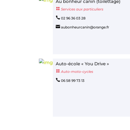
Au bonheur canin (toilettage)

Services aux particuliers

02 96 36 03 28

aubonheurcanin@orange.fr
Auto-école « You Drive »

Auto-moto-cycles

06 58 99 73 13