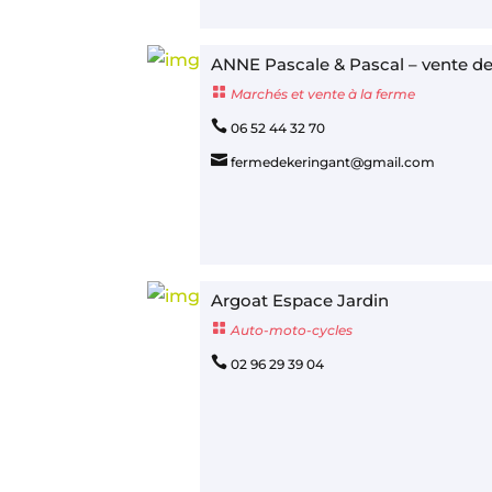
ANNE Pascale & Pascal – vente de

Marchés et vente à la ferme

06 52 44 32 70

fermedekeringant@gmail.com
Argoat Espace Jardin

Auto-moto-cycles

02 96 29 39 04